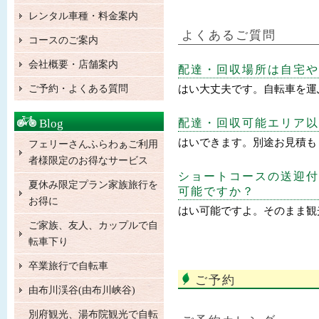
レンタル車種・料金案内
よくあるご質問
コースのご案内
会社概要・店舗案内
配達・回収場所は自宅や
ご予約・よくある質問
はい大丈夫です。自転車を運
Blog
配達・回収可能エリア以
はいできます。別途お見積も
フェリーさんふらわぁご利用
者様限定のお得なサービス
ショートコースの送迎付
夏休み限定プラン家族旅行を
可能ですか？
お得に
はい可能ですよ。そのまま観
ご家族、友人、カップルで自
転車下り
卒業旅行で自転車
ご予約
由布川渓谷(由布川峡谷)
別府観光、湯布院観光で自転